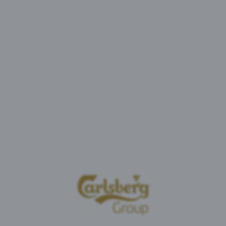
Battery Remix -energiajuoma on kuin kesä tölkissä. 
auringon kypsyttämät mansikat. Suosikkiaktiviteeti
virkistävän maun ja vitamiinien siivittämänä. Bat
ilahduttaa ja antaa energiaa, jota tarvitset päivittäisi
Korkea kofeiinipitoisuus (32 mg/100 ml). Ei suositella 
Ainesosat:
Vesi, sokeri, hiilidioksidi, maltodekstrii
aromi, värjäävä elintarvike (porkkanauute), tauriini, k
(niasiini, B6, B12, pantoteenihappo).
Ravintosisältö: 100 ml sisältää
Energia: 47 kcal
Rasva: 0 g
- josta tyydyttynyttä: 0 g
Hiilihydraatit: 11,4 g
- joista sokereita: 10,9 g
Proteiini: 0 g
Suola: 0 g