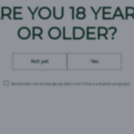
RE YOU 18 YEA
Niasiini: 8 mg (50 %*)
B6-vitamiini: 0,3 mg (21 %*)
B12-vitamiini: 1 µg (40 %*)
OR OLDER?
Pantoteenihappo: 2 mg (33 %*)
* vuorokautisen saannin vertailuarvosta.
Not yet
Yes
Remember me on this device
(don’t tick if this is a shared computer)