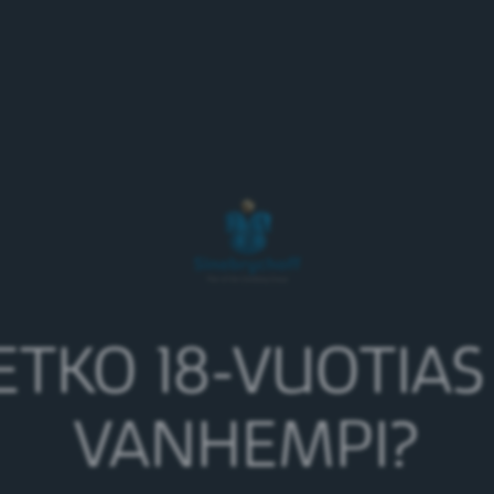
ETKO 18-VUOTIAS 
VANHEMPI?