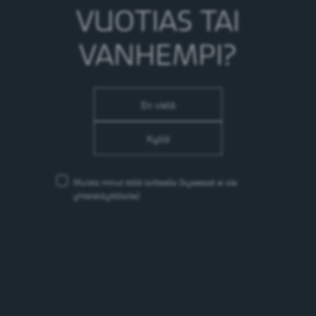
VUOTIAS TAI
VANHEMPI?
Dr Pepper
Olut- tai juomatyyppi:
Virvoitusjuoma
Brändin alkuperä:
USA
En vielä
Vuodesta:
1885
Kyllä
Muista minut tällä laitteella
(kyseessä ei ole
yhteiskäyttölaite)