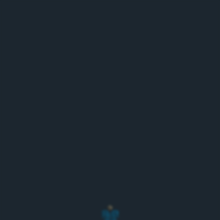
MENU
Tuotanto - Production
Sinebrychoff Supply Company Oy
Tuotanto- ja toimitusketju/Production and Supply