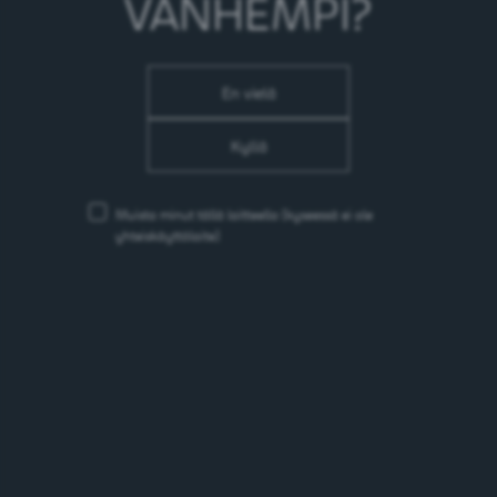
VANHEMPI?
Viestintä - Communications
En vielä
/yhteys/viestintae-communications/
Kyllä
Form page
Muista minut tällä laitteella
(kyseessä ei ole
yhteiskäyttölaite)
/form-page/
SiteMap
/sitemap/
Edellinen
First
55
56
57
58
59
60
61
Page