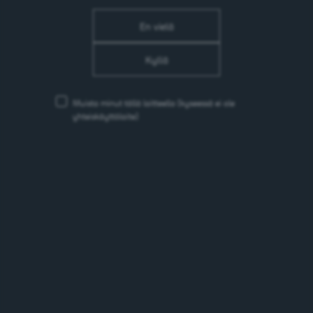
/ura/toihin-sinebrychoffille/uratarinoita/logistiikan-
operaattori-joonas-pihlstroem/
En vielä
Kyllä
Ympäristökoordinaattori Hanna
Palomäki
Muista minut tällä laitteella
(kyseessä ei ole
yhteiskäyttölaite)
/ura/toihin-
sinebrychoffille/uratarinoita/ympaeristoekoordinaattori-
hanna-palomaeki/
Kenttämyyntipäällikkö - Jan
Korkeamäki
/ura/toihin-
sinebrychoffille/uratarinoita/kenttaemyyntipaeaellikkoe-
jan-korkeamaeki/