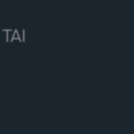
TAI
-maltaista