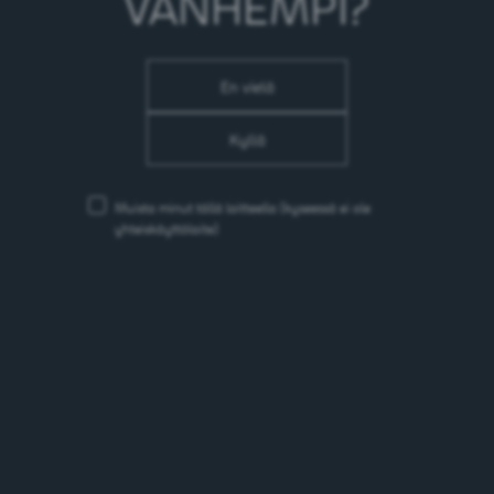
VANHEMPI?
- josta sokeria: 7,9 g
Proteiini: 0 g
Suola: 0 g
En vielä
kohtuullisesti.fi
Kyllä
Muista minut tällä laitteella
(kyseessä ei ole
yhteiskäyttölaite)