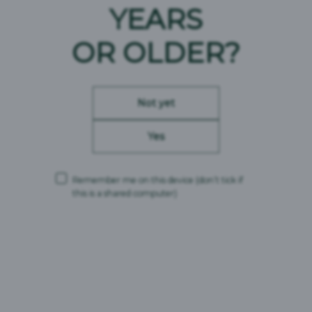
(kaliumsorbaatti, NATRIUMDISULFIITTI), aromi.
YEARS
Ravintosisältö: 100 ml sisältää
OR OLDER?
Energia: 214 kJ / 51 kcal
Rasva: 0 g
- josta tyydyttynyttä: 0 g
Hiilihydraatit: 4,7 g
Not yet
- josta sokereita: 4,3 g
Proteiini: 0 g
Suola: 0 g
Yes
Alkoholiprosentti:
5,5 til-%
Remember me on this device
(don’t tick if
kohtuullisesti.fi
this is a shared computer)