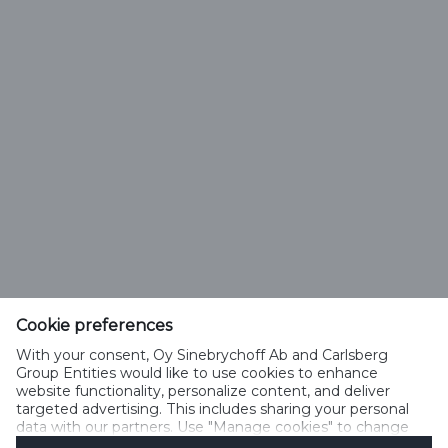
Olut tai juoma
Cookie preferences
sinebrychoff.fi
With your consent, Oy Sinebrychoff Ab and Carlsberg
Group Entities would like to use cookies to enhance
Puh +358-9-294-991
website functionality, personalize content, and deliver
info@sff.fi
targeted advertising. This includes sharing your personal
data with our partners. Use "Manage cookies" to change
your consent preferences anytime. See our
Cookie