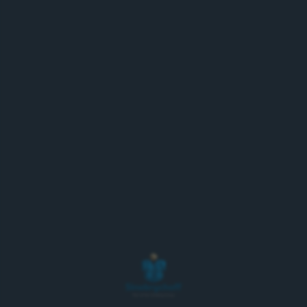
Karhu Juicy Lager – hurmaavan hedelmäinen
Karhu Juicy Lager 4,6% on eksoottisen mehuisa ja
raikas lager, joka on viimeistelty trooppisten
hedelmien maukkailla mauilla. Mallasrunko ja
humalan puraisu ovat erinomaisessa tasapainossa.
Humalana on käytetty Saazeria.
Tämän tölkin karhukuvan on luonut kuvittaja ja
graafinen suunnittelija
Sanna Mander
, joka
tunnetaan satukirjamaisesta ja modernista
tyylistään.
"Inspiroidun 60-luvun grafiikasta, jossa usein
toistuvat vahvat värit ja dynaamiset muodot. Hain
oikeaa ilmaisua eri tekniikoita testaten, lopulta
nappasin sakset käteen ja tein kuvan
paperikollaasina. Jemmasin Juicy Lager