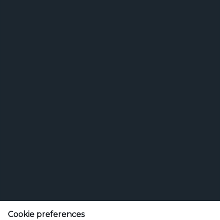
Search
Search for brands
for
brands
Etsi
Olut tai juoma
Cookie preferences