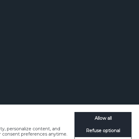
Etsi
Allow all
ty, personalize content, and
Refuse optional
Disclosure Policy
Social Media
SpeakUp
ur consent preferences anytime.