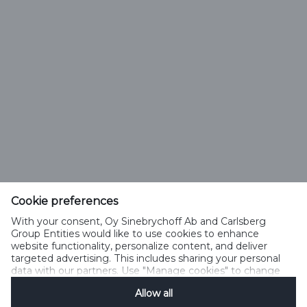
Olut tai juoma
Cookie preferences
sinebrychoff.fi
With your consent, Oy Sinebrychoff Ab and Carlsberg
Group Entities would like to use cookies to enhance
Puh +358-9-294-991
website functionality, personalize content, and deliver
info@sff.fi
targeted advertising. This includes sharing your personal
data with our partners. Use "Manage cookies" to change
your consent preferences anytime. See our
Cookie
Allow all
Notification
&
Privacy Notification
for details.
Hallitse evästeitä
Käyttöehdot
Tietosuojakäytäntö