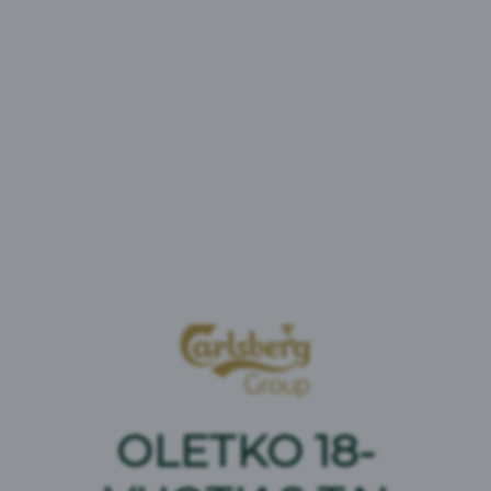
KOFF Long Drink Vibe Strawberry-Raspberry-Peach
5,5% on raikas lonkero, jonka maku on yhdistelmä
makeaa mansikkaa, maukasta vadelmaa, pirteää
persikkaa ja katajanmarjaista giniä. Sihauta auki ja
nauti tästä herkullisesta lonkerosta. KOFF tunnetaan
tinkimättömästä laadusta ja yli 200 vuoden
kokemuksesta - siitä perinteestä syntyi myös tämä
long drink.
Hedelmänmakuinen Long Drink
Ainesosat
:
Vesi, sokeri, gin, hiilidioksidi,
happamuudensäätöaine (sitruunahappo), luontainen
aromi, stabilointiaine (E414), värjäävä elintarvike
(mustaporkkanauute), säilöntäaine (kaliumsorbaatti).
OLETKO 18-
Alkoholiprosentti: 5,5 %
Ravintosisältö: 100 ml sisältää