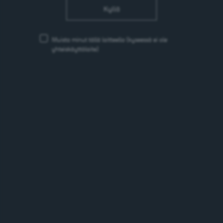
Kyllä
Muista minut tällä laitteella
(kyseessä ei ole
yhteiskäyttölaite)
Dr Pepper
Virvoitusjuoma
USA
1885
Search