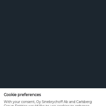
Search for brands
for
brands
Etsi
Olut tai juoma
Cookie preferences
sinebrychoff.fi
With your consent, Oy Sinebrychoff Ab and Carlsberg