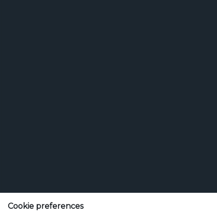
Cookie preferences
sinebrychoff.fi