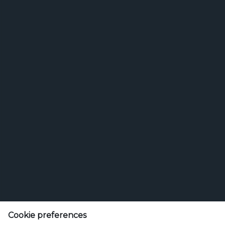
Cookie preferences
sinebrychoff.fi