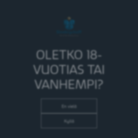
Puhelinnumerosi
*
Viestisi
*
OLETKO 18-
VUOTIAS TAI
VANHEMPI?
En vielä
Kyllä